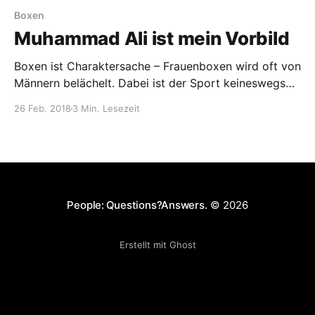
Boxen
Muhammad Ali ist mein Vorbild
Boxen ist Charaktersache – Frauenboxen wird oft von
Männern belächelt. Dabei ist der Sport keineswegs
nur etwas für harte Kerle. Die 32-jährige Profiboxerin
26 Feb. 2018
3 Min. Lesezeit
Ikram Kerwat träumt seit frühester Jugend von einer
Karriere im Ring.
People: Questions?Answers.
© 2026
Erstellt mit Ghost