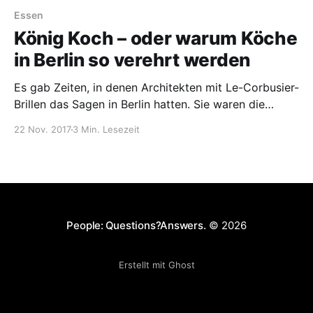
Essen
König Koch – oder warum Köche
in Berlin so verehrt werden
Es gab Zeiten, in denen Architekten mit Le-Corbusier-
Brillen das Sagen in Berlin hatten. Sie waren die
kreativen Helden der Hauptstadt. Heute zieren
22 Nov. 2017
3 Min. Lesezeit
tätowierte Männer mit Vollbart und Kochschürze die
Titelseiten der Hochglanzmagazine.
People: Questions?Answers.
© 2026
Erstellt mit Ghost