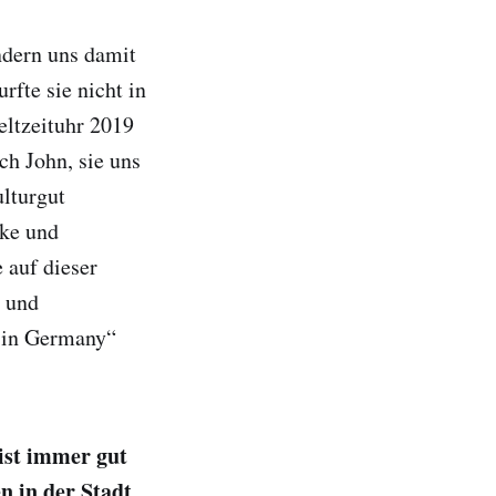
ndern uns damit
fte sie nicht in
ltzeituhr 2019
ich John, sie uns
lturgut
cke und
 auf dieser
n und
e in Germany“
 ist immer gut
n in der Stadt