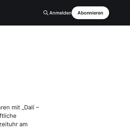
Anmelden
Abonnieren
ren mit „Dalí –
tliche
zeituhr am