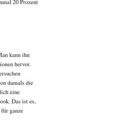
inmal 20 Prozent
 Man kann ihn
ionen hervor.
versuchen
hon damals die
lich eine
ok. Das ist es,
 für ganze