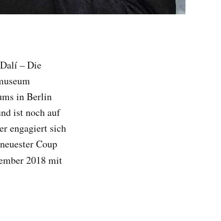
„Dalí – Die
stmuseum
ums in Berlin
nd ist noch auf
r engagiert sich
 neuester Coup
ember 2018 mit