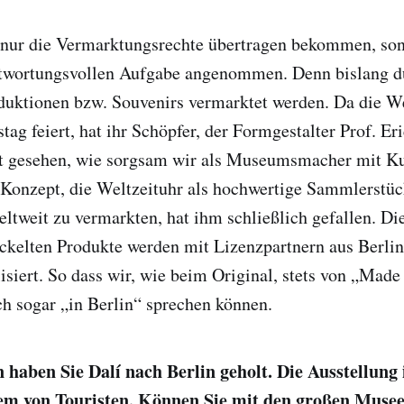
 nur die Vermarktungsrechte übertragen bekommen, so
ntwortungsvollen Aufgabe angenommen. Denn bislang dur
uktionen bzw. Souvenirs vermarktet werden. Da die We
tag feiert, hat ihr Schöpfer, der Formgestalter Prof. Er
hat gesehen, wie sorgsam wir als Museumsmacher mit Ku
Konzept, die Weltzeituhr als hochwertige Sammlerstü
ltweit zu vermarkten, hat ihm schließlich gefallen. Die
ckelten Produkte werden mit Lizenzpartnern aus Berli
isiert. So dass wir, wie beim Original, stets von „Mad
h sogar „in Berlin“ sprechen können.
 haben Sie Dalí nach Berlin geholt. Die Ausstellung
lem von Touristen. Können Sie mit den großen Musee