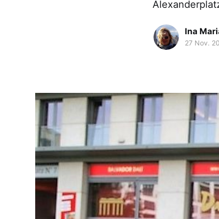
Alexanderplat
Ina Mar
27 Nov. 2