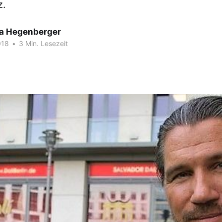
z.
ia Hegenberger
018
•
3 Min. Lesezeit