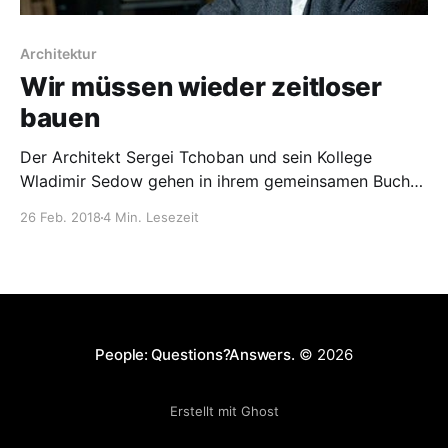
Architektur
Wir müssen wieder zeitloser
bauen
Der Architekt Sergei Tchoban und sein Kollege
Wladimir Sedow gehen in ihrem gemeinsamen Buch
der Frage auf den Grund, was die neuere Architektur
26 Feb. 2018
4 Min. Lesezeit
für die Kultur von heute bedeutet und woran es liegt,
dass sie nach wenigen Jahren an Bedeutung verliert.
People: Questions?Answers.
© 2026
Erstellt mit Ghost