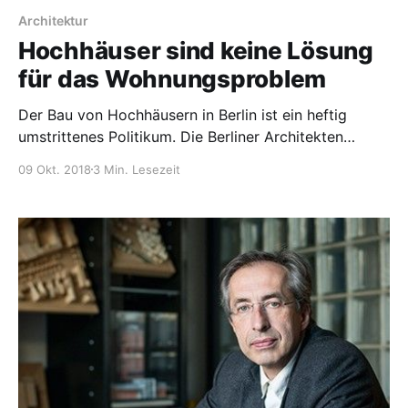
Architektur
Hochhäuser sind keine Lösung
für das Wohnungsproblem
Der Bau von Hochhäusern in Berlin ist ein heftig
umstrittenes Politikum. Die Berliner Architekten
Tobias Nöfer und Klaus Zahn schlagen 25 Standorte
09 Okt. 2018
3 Min. Lesezeit
entlang des S-Bahn-Rings für eine Bebauung mit
Hochhaustürmen vor.