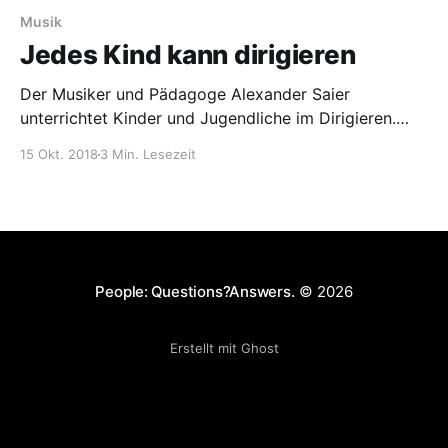
Musik
Jedes Kind kann dirigieren
Der Musiker und Pädagoge Alexander Saier
unterrichtet Kinder und Jugendliche im Dirigieren.
Dabei hat er die erstaunliche Erfahrung gemacht, wie
15 Okt. 2018
3 Min. Lesezeit
schnell Schüler ausgerechnet in der musikalischen
Königsdisziplin Fortschritte machen.
People: Questions?Answers.
© 2026
Erstellt mit Ghost